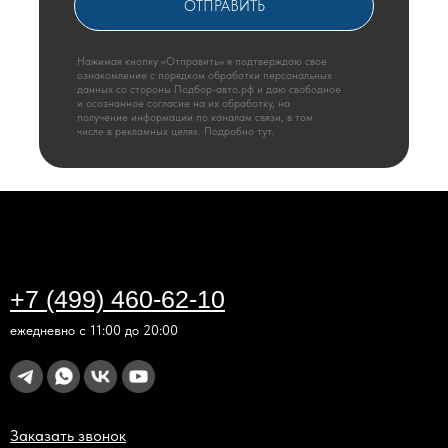
+7 (499) 460-62-10
ОТПРАВИТЬ
Нажимая кнопку «Отправить» я подтверждаю свое
ознакомление с порядком обработки персональных
данных со стороны Подбор-авто.рф и даю свободное
и осознанное согласие на их обработку, на
получение информации по каналам связи, в том
числе в рекламных целях. Подробно тут.
+7 (499) 460-62-10
ежедневно с 11:00 до 20:00
Заказать звонок