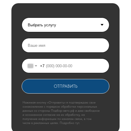
+7
+7 (499) 460-62-10
ОТПРАВИТЬ
Нажимая кнопку «Отправить» я подтверждаю свое
ознакомление с порядком обработки персональных
данных со стороны Подбор-авто.рф и даю свободное
Для получения подробной информации о стоимости предоставляемых
и осознанное согласие на их обработку, на
услуг или приобретению мотоциклов обращайтесь к менеджерам Горев
получение информации по каналам связи, в том
Мото. Права на сайт принадлежат ИП Горев Иван Николаевич (ИНН
числе в рекламных целях. Подробно тут.
220420244583)
Согласие на обработку персональных данных
тут